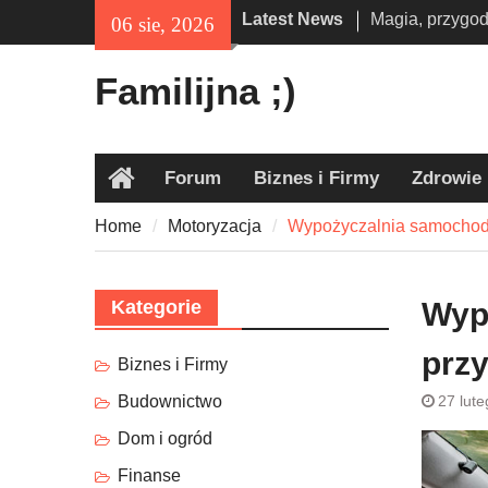
Skip
inspirowanych
Latest News
06 sie, 2026
to
Obóz militarny 
content
alternatywa dla
Familijna ;)
Wszawica u dzi
odpowiedni pre
pozbyć się pr
Forum
Biznes i Firmy
Zdrowie
Home
Home
Motoryzacja
Wypożyczalnia samochodów
Kategorie
Wyp
przy
Biznes i Firmy
Budownictwo
27 lut
Dom i ogród
Finanse