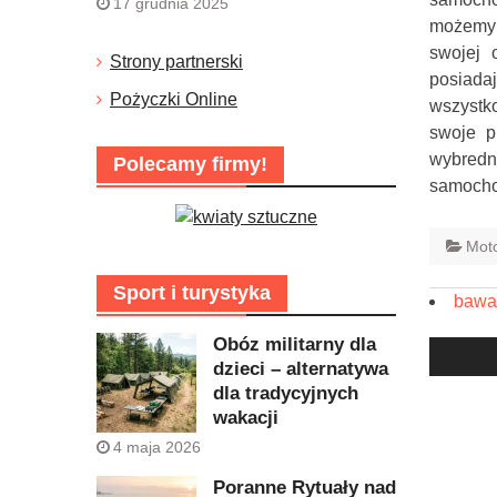
17 grudnia 2025
możemy
swojej 
Strony partnerski
posiada
Pożyczki Online
wszystko
swoje p
wybredni
Polecamy firmy!
samocho
Moto
Sport i turystyka
bawa
Nawig
Obóz militarny dla
wpisu
dzieci – alternatywa
dla tradycyjnych
wakacji
4 maja 2026
Poranne Rytuały nad