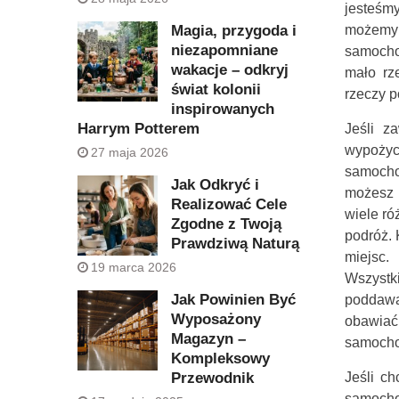
jesteśm
Magia, przygoda i
możemy 
niezapomniane
samocho
wakacje – odkryj
mało rz
świat kolonii
rzeczy p
inspirowanych
Harrym Potterem
Jeśli z
wypożyc
27 maja 2026
samocho
Jak Odkryć i
możesz 
Realizować Cele
wiele ró
Zgodne z Twoją
podróż.
Prawdziwą Naturą
miejsc.
19 marca 2026
Wszyst
Jak Powinien Być
poddawa
Wyposażony
obawiać
Magazyn –
samocho
Kompleksowy
Przewodnik
Jeśli c
samocho