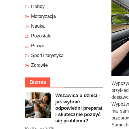
Hobby
Motoryzacja
Nauka
Pozostałe
Prawo
Sport i turystyka
Zdrowie
Biznes
Wypożyc
przykła
Wszawica u dzieci –
dostaw
jak wybrać
Wypożyc
odpowiedni preparat
ma samo
i skutecznie pozbyć
przeprow
się problemu?
Samochód
28 maja 2026