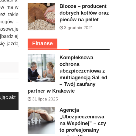
Biooze – producent
ów ma w
dobrych kotłów oraz
eż takie
pieców na pellet
biegów –
3 grudnia 2021
stosowuje
bardziej
Finanse
się jazdą
Kompleksowa
ochrona
ubezpieczeniowa z
multiagencją Sal-ed
– Twój zaufany
partner w Krakowie
jąc akt
31 lipca 2025
Agencja
„Ubezpieczeniowa
na Wspólnej” – czy
to profesjonalny