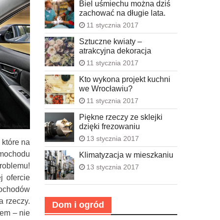
Biel uśmiechu można dziś
zachować na długie lata.
11 stycznia 2017
Sztuczne kwiaty –
atrakcyjna dekoracja
11 stycznia 2017
Kto wykona projekt kuchni
we Wrocławiu?
11 stycznia 2017
Piękne rzeczy ze sklejki
dzięki frezowaniu
13 stycznia 2017
które na
amochodu
Klimatyzacja w mieszkaniu
oblemu!
13 stycznia 2017
 ofercie
mochodów
a rzeczy.
Dom i ogród
iem – nie