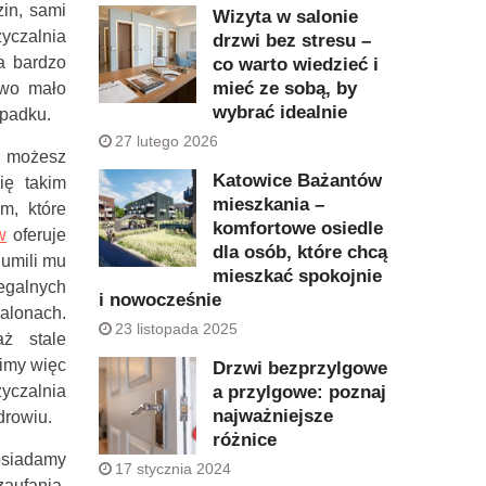
in, sami
Wizyta w salonie
yczalnia
drzwi bez stresu –
a bardzo
co warto wiedzieć i
mieć ze sobą, by
owo mało
wybrać idealnie
ypadku.
27 lutego 2026
, możesz
Katowice Bażantów
ię takim
mieszkania –
m, które
komfortowe osiedle
w
oferuje
dla osób, które chcą
 umili mu
mieszkać spokojnie
egalnych
i nowocześnie
alonach.
23 listopada 2025
ż stale
imy więc
Drzwi bezprzylgowe
a przylgowe: poznaj
yczalnia
najważniejsze
drowiu.
różnice
osiadamy
17 stycznia 2024
aufania,