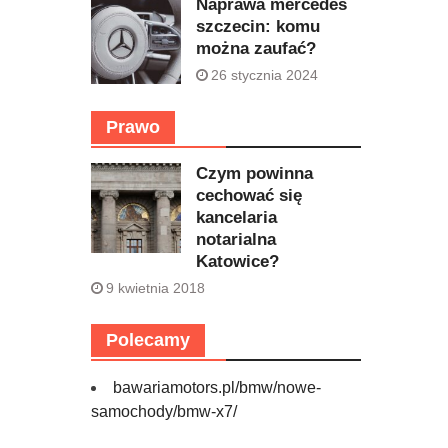
Naprawa mercedes
szczecin: komu
można zaufać?
26 stycznia 2024
Prawo
Czym powinna
cechować się
kancelaria
notarialna
Katowice?
9 kwietnia 2018
Polecamy
bawariamotors.pl/bmw/nowe-
samochody/bmw-x7/