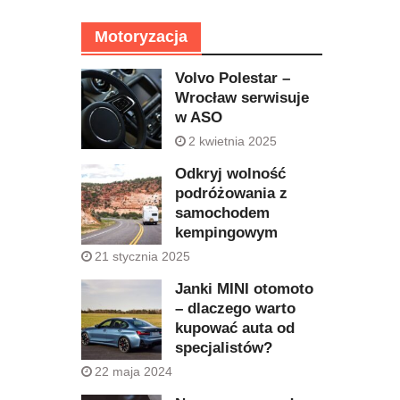
Motoryzacja
Volvo Polestar –
Wrocław serwisuje
w ASO
2 kwietnia 2025
Odkryj wolność
podróżowania z
samochodem
kempingowym
21 stycznia 2025
Janki MINI otomoto
– dlaczego warto
kupować auta od
specjalistów?
22 maja 2024