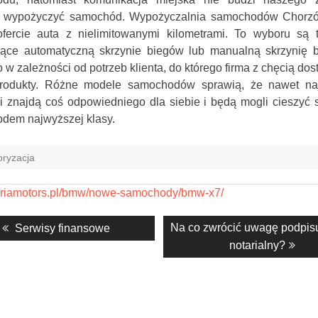
 wypożyczyć samochód. Wypożyczalnia samochodów Chorz
ofercie auta z nielimitowanymi kilometrami. To wyboru są t
jące automatyczną skrzynie biegów lub manualną skrzynię 
 w zależności od potrzeb klienta, do którego firma z chęcią do
rodukty. Różne modele samochodów sprawią, że nawet naj
 znajdą coś odpowiedniego dla siebie i będą mogli cieszyć 
dem najwyższej klasy.
ryzacja
riamotors.pl/bmw/nowe-samochody/bmw-x7/
acja
Previous
Next
Na co zwrócić uwagę podpisu
Serwisy finansowe
post:
post:
notarialny?