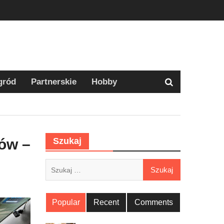
gród
Partnerskie
Hobby
ów –
Szukaj
Szukaj:
Popular
Recent
Comments