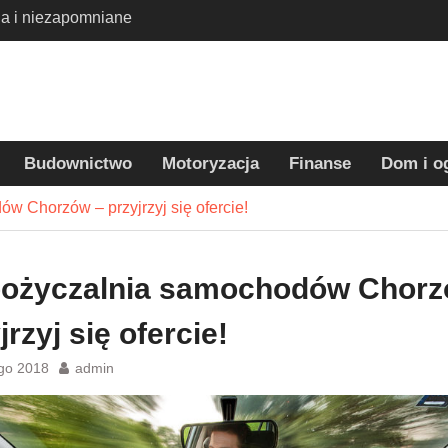
 Harrym Potterem
dla dzieci –
 tradycyjnych wakacji
eci – jak wybrać
parat i skutecznie
oblemu?
Budownictwo
Motoryzacja
Finanse
Dom i o
 Chorzów – przyjrzyj się ofercie!
ożyczalnia samochodów Chorz
jrzyj się ofercie!
ego 2018
admin