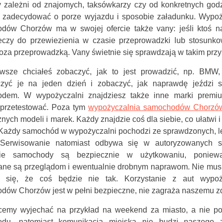
y zależni od znajomych, taksówkarzy czy od konkretnych godz
zadecydować o porze wyjazdu i sposobie załadunku. Wypoż
dów Chorzów ma w swojej ofercie także vany: jeśli ktoś n
eczy do przewiezienia w czasie przeprowadzki lub stosunk
oza przeprowadzką. Vany świetnie się sprawdzają w takim prz
awsze chciałeś zobaczyć, jak to jest prowadzić, np. BMW
zyć je na jeden dzień i zobaczyć, jak naprawdę jeździ s
dem. W wypożyczalni znajdziesz także inne marki premiu
przetestować. Poza tym
wypożyczalnia samochodów Chorzó
żnych modeli i marek. Każdy znajdzie coś dla siebie, co ułatwi i
 Każdy samochód w wypożyczalni pochodzi ze sprawdzonych, l
 Serwisowanie natomiast odbywa się w autoryzowanych s
kie samochody są bezpiecznie w użytkowaniu, poniewa
ne są przeglądom i ewentualnie drobnym naprawom. Nie mus
 się, że coś będzie nie tak. Korzystanie z aut wypoż
dów Chorzów jest w pełni bezpieczne, nie zagraża naszemu z
hcemy wyjechać na przykład na weekend za miasto, a nie p
du, natomiast komunikacja miejska nie budzi naszego z