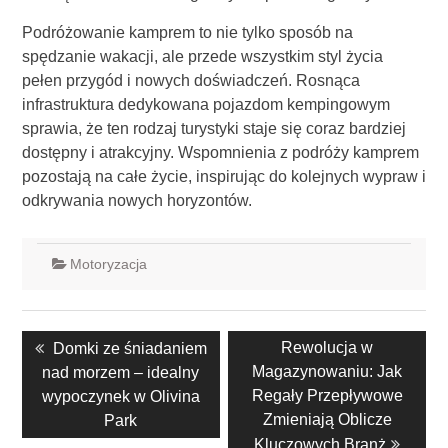
Podróżowanie kamprem to nie tylko sposób na
spędzanie wakacji, ale przede wszystkim styl życia
pełen przygód i nowych doświadczeń. Rosnąca
infrastruktura dedykowana pojazdom kempingowym
sprawia, że ten rodzaj turystyki staje się coraz bardziej
dostępny i atrakcyjny. Wspomnienia z podróży kamprem
pozostają na całe życie, inspirując do kolejnych wypraw i
odkrywania nowych horyzontów.
Motoryzacja
Nawigacja
Previous
Next
Rewolucja w
Domki ze śniadaniem
wpisu
post:
post:
Magazynowaniu: Jak
nad morzem – idealny
Regały Przepływowe
wypoczynek w Olivina
Zmieniają Oblicze
Park
Kluczowych Branż