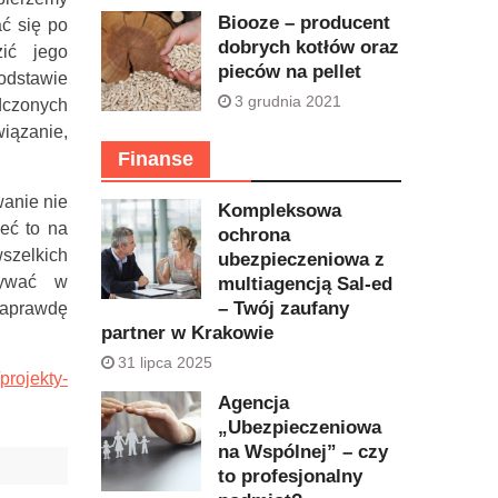
Biooze – producent
ać się po
dobrych kotłów oraz
ić jego
pieców na pellet
odstawie
3 grudnia 2021
adczonych
iązanie,
Finanse
wanie nie
Kompleksowa
eć to na
ochrona
szelkich
ubezpieczeniowa z
nywać w
multiagencją Sal-ed
– Twój zaufany
naprawdę
partner w Krakowie
31 lipca 2025
projekty-
Agencja
„Ubezpieczeniowa
na Wspólnej” – czy
to profesjonalny