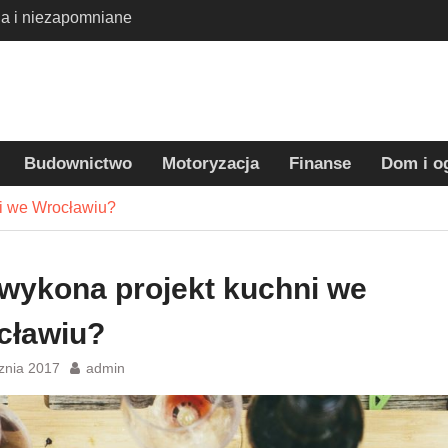
 Harrym Potterem
dla dzieci –
 tradycyjnych wakacji
eci – jak wybrać
parat i skutecznie
oblemu?
Budownictwo
Motoryzacja
Finanse
Dom i o
ni we Wrocławiu?
 wykona projekt kuchni we
cławiu?
cznia 2017
admin