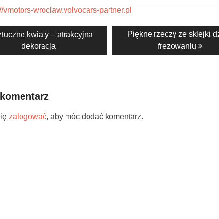
://vmotors-wroclaw.volvocars-partner.pl
acja
evious
Next
Piękne rzeczy ze sklejki d
tuczne kwiaty – atrakcyjna
st:
post:
dekoracja
frezowaniu
 komentarz
się
zalogować
, aby móc dodać komentarz.