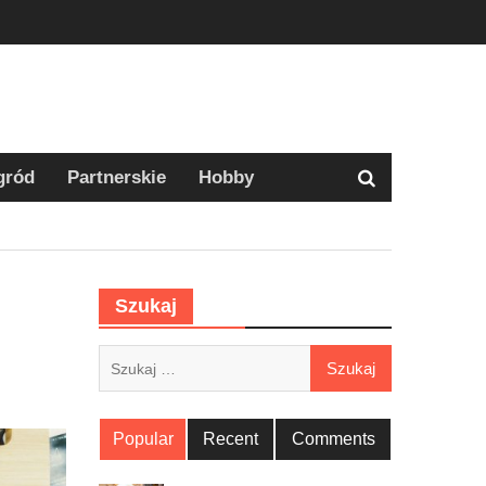
gród
Partnerskie
Hobby
Szukaj
Szukaj:
Popular
Recent
Comments