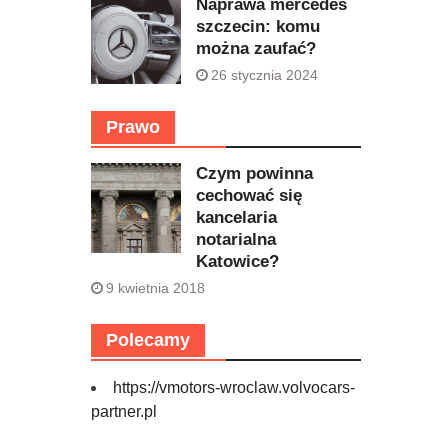
Naprawa mercedes
szczecin: komu
można zaufać?
26 stycznia 2024
Prawo
Czym powinna
cechować się
kancelaria
notarialna
Katowice?
9 kwietnia 2018
Polecamy
https://vmotors-wroclaw.volvocars-
partner.pl