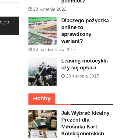
podmiot?
28 kwietnia 2022
Dlaczego pożyczka
zięki
online to
sprawdzony
wariant?
20 października 2017
Leasing motocykli-
czy się opłaca
28 sierpnia 2017
Hobby
Jak Wybrać Idealny
Prezent dla
Miłośnika Kart
Kolekcjonerskich