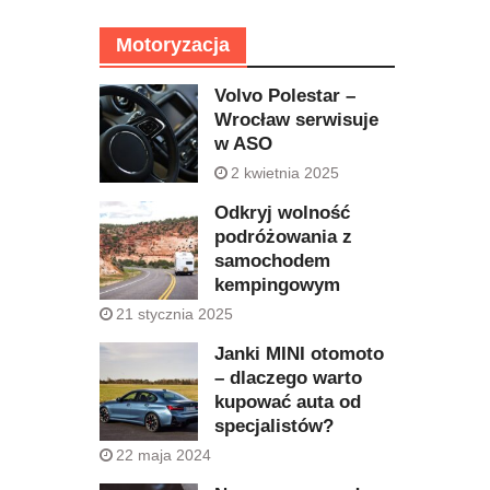
Motoryzacja
Volvo Polestar –
Wrocław serwisuje
w ASO
2 kwietnia 2025
Odkryj wolność
podróżowania z
samochodem
kempingowym
21 stycznia 2025
Janki MINI otomoto
– dlaczego warto
kupować auta od
specjalistów?
22 maja 2024