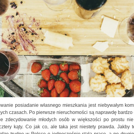
wanie posiadanie własnego mieszkania jest niebywałym kom
zych czasach. Po pierwsze nieruchomości są naprawdę bardzo 
ie zdecydowanie młodych osób w większości po prostu nie
ztery kąty. Co jak co, ale taka jest niestety prawda. Jakby 
dzo trudno w Polsce o jednocześnie stałą pracę, a po drugi