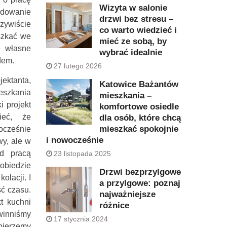
Wizyta w salonie
ydowanie
drzwi bez stresu –
zywiście
co warto wiedzieć i
szkać we
mieć ze sobą, by
e własne
wybrać idealnie
dem.
27 lutego 2026
ektanta,
Katowice Bażantów
eszkania
mieszkania –
i projekt
komfortowe osiedle
ieć, że
dla osób, które chcą
mieszkać spokojnie
ocześnie
i nowocześnie
wy, ale w
d pracą
23 listopada 2025
biedzie
Drzwi bezprzylgowe
olacji. I
a przylgowe: poznaj
ść czasu.
najważniejsze
t kuchni
różnice
winniśmy
17 stycznia 2024
bierzemy