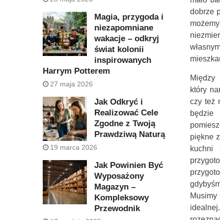
dobrze 
Magia, przygoda i
możemy 
niezapomniane
niezmie
wakacje – odkryj
własnym
świat kolonii
mieszkan
inspirowanych
Harrym Potterem
Między 
27 maja 2026
który n
czy też 
Jak Odkryć i
Realizować Cele
będzie
Zgodne z Twoją
pomiesz
Prawdziwą Naturą
piękne z
19 marca 2026
kuchni
przygo
Jak Powinien Być
przygoto
Wyposażony
gdybyśmy
Magazyn –
Musimy 
Kompleksowy
idealne
Przewodnik
rozezna