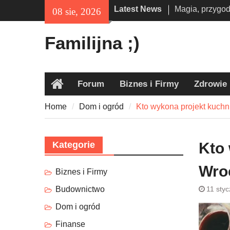
inspirowanych
Skip
Latest News
08 sie, 2026
Obóz militarny 
to
alternatywa dla
content
Familijna ;)
Wszawica u dzi
odpowiedni pre
pozbyć się pr
Forum
Biznes i Firmy
Zdrowie
Home
Home
Dom i ogród
Kto wykona projekt kuch
Kategorie
Kto
Wro
Biznes i Firmy
Budownictwo
11 sty
Dom i ogród
Finanse