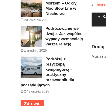
Morzem – Odkryj
https
Moc Slow Life w
Nawig
Niechorzu
Pr
Sz
wpisu
20 kwietnia 2026
po
Podróżowanie we
dwoje: Jak wspólne
wypady wzmacniają
Waszą relację
Dodaj
1 grudnia 2025
Musisz 
Podróżuj z
przyczepą
kempingową –
praktyczny
przewodnik dla
początkujących
27 sierpnia 2025
Zdrowie