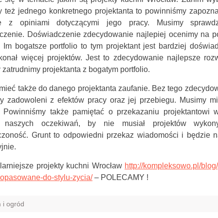
y też jednego konkretnego projektanta to powinniśmy zapozn
ze z opiniami dotyczącymi jego pracy. Musimy sprawdz
czenie. Doświadczenie zdecydowanie najlepiej ocenimy na p
o. Im bogatsze portfolio to tym projektant jest bardziej doświ
konał więcej projektów. Jest to zdecydowanie najlepsze rozw
y zatrudnimy projektanta z bogatym portfolio.
ieć także do danego projektanta zaufanie. Bez tego zdecydo
y zadowoleni z efektów pracy oraz jej przebiegu. Musimy mi
 Powinniśmy także pamiętać o przekazaniu projektantowi w
h naszych oczekiwań, by nie musiał projektów wyko
czoność. Grunt to odpowiedni przekaz wiadomości i będzie 
jnie.
larniejsze projekty kuchni Wrocław
http://kompleksowo.pl/blog/
opasowane-do-stylu-zycia/
– POLECAMY !
 i ogród