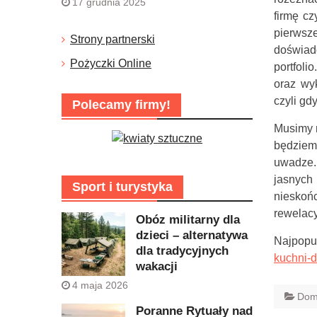
17 grudnia 2025
firmę cz
pierws
Strony partnerski
doświad
Pożyczki Online
portfoli
oraz wy
czyli gd
Polecamy firmy!
Musimy m
będziem
uwadze.
jasnyc
Sport i turystyka
nieskoń
rewelacy
Obóz militarny dla
dzieci – alternatywa
Najpopu
dla tradycyjnych
kuchni-d
wakacji
4 maja 2026
Dom
Poranne Rytuały nad