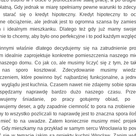
płatną. Gdy jednak w miarę spełniamy pewne warunki to zdec
starać się o kredyt hipoteczny. Kredyt hipoteczny to oc
rne obciążenie, ale jednak jest to ogromna szansa by zamie
 i idealnym mieszkanku. Dlatego też gdy już mamy swoj
ie to chcemy, aby było ono perfekcyjne i to pod każdym wzglę
innymi właśnie dlatego decydujemy się na zatrudnienie proj
am idealnie zaprojektuje konkretne pomieszczenia naszego mi
naszego domu. Co jak co, ale musimy liczyć się z tym, że tak
 nas sporo kosztował. Zdecydowanie musimy wiedz
czeniem, które powinno być najbardziej funkcjonalne, a jedn
 wyglądu jest kuchnia. Czasem nawet nie zdajemy sobie spra
 spędzamy naprawdę bardzo dużo naszego czasu. Prze
towujemy śniadanie, po pracy gotujemy obiad, po o
wujemy deser, a gdy zapadnie ciemność to pora na zrobienie k
 to wszystko pozliczali to naprawdę jest to znaczna spora ilo
mieć to na uwadze. Zatem koniecznie musimy mieć projek
j. Gdy mieszkamy na przykład w samym sercu Wrocławia to po
ć się w temacie jakim są projekty kuchni Wrocław. Zanim wy