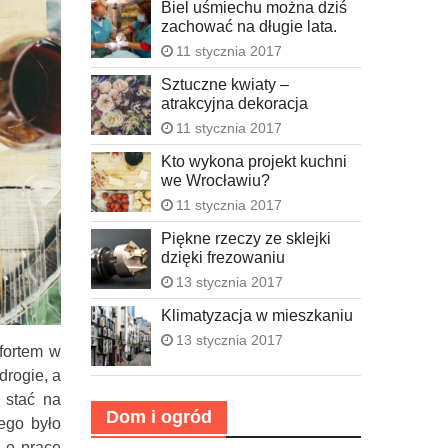
Biel uśmiechu można dziś
zachować na długie lata.
11 stycznia 2017
Sztuczne kwiaty –
atrakcyjna dekoracja
11 stycznia 2017
Kto wykona projekt kuchni
we Wrocławiu?
11 stycznia 2017
Piękne rzeczy ze sklejki
dzięki frezowaniu
13 stycznia 2017
Klimatyzacja w mieszkaniu
13 stycznia 2017
fortem w
drogie, a
 stać na
Dom i ogród
tego było
e o pracę