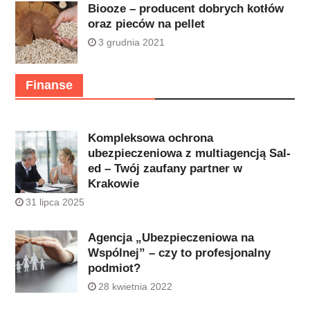
Biooze – producent dobrych kotłów
oraz pieców na pellet
3 grudnia 2021
Finanse
Kompleksowa ochrona
ubezpieczeniowa z multiagencją Sal-
ed – Twój zaufany partner w
Krakowie
31 lipca 2025
Agencja „Ubezpieczeniowa na
Wspólnej” – czy to profesjonalny
podmiot?
28 kwietnia 2022