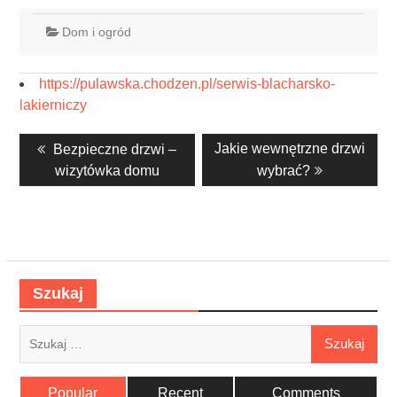
Dom i ogród
https://pulawska.chodzen.pl/serwis-blacharsko-
lakierniczy
Nawigacja
Previous
Next
Jakie wewnętrzne drzwi
Bezpieczne drzwi –
wpisu
post:
post:
wizytówka domu
wybrać?
Szukaj
Szukaj:
Popular
Recent
Comments