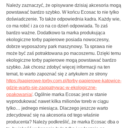
Należy zaznaczyć, że opisywane dzisiaj akcesoria mogą
powstawać bardzo szybko. W końcu Ecosac to nie tylko
doświadczenie. To także odpowiednia kadra. Każdy wie,
co ma robić i za co na co dzień odpowiada. To zaś
bardzo ważne. Dodatkowo ta marka produkująca
ekologiczne torby papierowe posiada nowoczesny,
dobrze wyposażony park maszynowy. Ta sprawa nie
może być zaś potraktowana po macoszemu. Dzięki temu
ekologiczne torby papierowe mogą powstawać bardzo
szybko. Jak chcesz zdobyć więcej informacji na ten
temat, to warto zapoznać się z artykułem ze strony
https://papierowe-torby.com.pl/torby-papierowe-katowice-
gdzie-warto-sie-zaopatrywac-w-ekologiczne-
opakowania/
. Ogólnie marka Ecosac jest w stanie
wyprodukować nawet kilka milionów toreb w ciągu
tylko… jednego miesiąca. Dlaczego jeszcze warto
zdecydować się na akcesoria od tego właśnie
producenta? Należy podkreślić, że marka Ecosac dba o