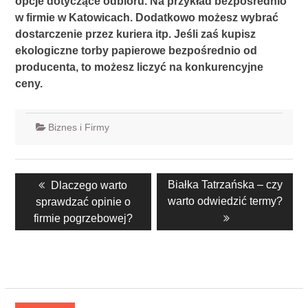
opcje dotyczące odbioru. Na przykład bezpośrednio
w firmie w Katowicach. Dodatkowo możesz wybrać
dostarczenie przez kuriera itp. Jeśli zaś kupisz
ekologiczne torby papierowe bezpośrednio od
producenta, to możesz liczyć na konkurencyjne
ceny.
Biznes i Firmy
Nawigacja
Previous
Next
Białka Tatrzańska – czy
Dlaczego warto
wpisu
post:
post:
warto odwiedzić termy?
sprawdzać opinie o
firmie pogrzebowej?