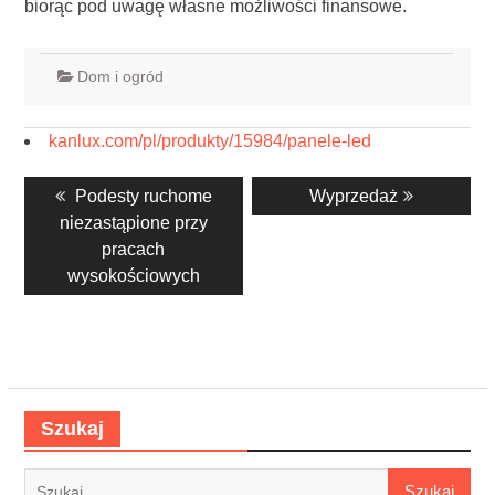
biorąc pod uwagę własne możliwości finansowe.
Dom i ogród
kanlux.com/pl/produkty/15984/panele-led
Nawigacja
Previous
Next
Podesty ruchome
Wyprzedaż
wpisu
post:
post:
niezastąpione przy
pracach
wysokościowych
Szukaj
Szukaj: