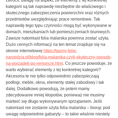
zwrócić uwagę na aspekt, że elementy z tej konkretnej
kategorii są tak naprawdę niezbędne do właściwego i
skutecznego zabezpieczenia powierzchni oraz różnych
przedmiotów uwzględniając prace remontowe. Tak
naprawdę tego typu czynności mogą być wykonywane w
domach, mieszkaniach lub pomieszczeniach biurowych.
Zawsze natomiast folia malarska powinna zostać użyta.
Dużo cennych informacji na ten temat znajduje się na
stronie internetowej
https://tasmy-folie-
narzedzia.pl/blog/folia-malarska-czyli-skuteczny-sposob-
na-porzadek-po-remoncie.html
. Co jeszcze powoduje, że
warto wybierać elementy z tej konkretnej kategorii?
Akcesoria te nie tylko odpowiednio zabezpieczają
podłogi, meble, okna, elementy stałej zabudowy i tak
dalej. Dodatkowo powodują, że potem mamy
zdecydowanie mniej kłopotów, ponieważ nie musimy
martwić się długo wykonywanym sprzątaniem. Jeśli
natomiast nie zostanie użyta folia malarska – biorąc pod
uwagę odpowiednie gabaryty – to takie właśnie niestety