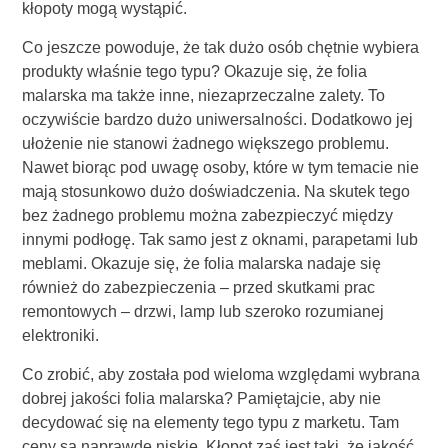
kłopoty mogą wystąpić.
Co jeszcze powoduje, że tak dużo osób chętnie wybiera
produkty właśnie tego typu? Okazuje się, że folia
malarska ma także inne, niezaprzeczalne zalety. To
oczywiście bardzo dużo uniwersalności. Dodatkowo jej
ułożenie nie stanowi żadnego większego problemu.
Nawet biorąc pod uwagę osoby, które w tym temacie nie
mają stosunkowo dużo doświadczenia. Na skutek tego
bez żadnego problemu można zabezpieczyć między
innymi podłogę. Tak samo jest z oknami, parapetami lub
meblami. Okazuje się, że folia malarska nadaje się
również do zabezpieczenia – przed skutkami prac
remontowych – drzwi, lamp lub szeroko rozumianej
elektroniki.
Co zrobić, aby została pod wieloma względami wybrana
dobrej jakości folia malarska? Pamiętajcie, aby nie
decydować się na elementy tego typu z marketu. Tam
ceny są naprawdę niskie. Kłopot zaś jest taki, że jakość