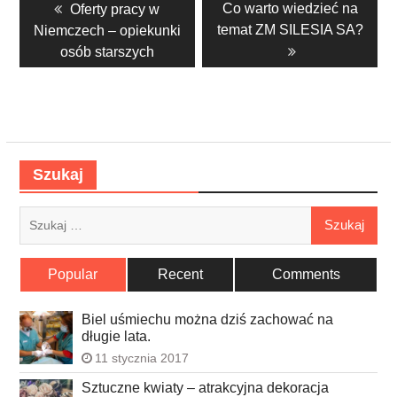
Previous
Next
Co warto wiedzieć na
Oferty pracy w
wpisu
post:
post:
temat ZM SILESIA SA?
Niemczech – opiekunki
osób starszych
Szukaj
Szukaj:
Popular
Recent
Comments
Biel uśmiechu można dziś zachować na
długie lata.
11 stycznia 2017
Sztuczne kwiaty – atrakcyjna dekoracja