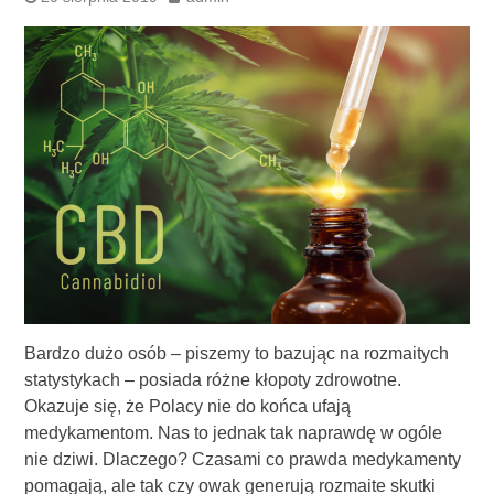
Bardzo dużo osób – piszemy to bazując na rozmaitych
statystykach – posiada różne kłopoty zdrowotne.
Okazuje się, że Polacy nie do końca ufają
medykamentom. Nas to jednak tak naprawdę w ogóle
nie dziwi. Dlaczego? Czasami co prawda medykamenty
pomagają, ale tak czy owak generują rozmaite skutki