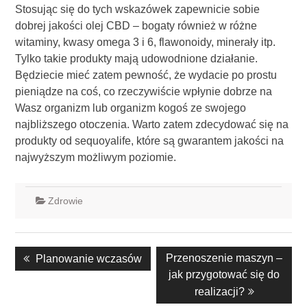
Stosując się do tych wskazówek zapewnicie sobie
dobrej jakości olej CBD – bogaty również w różne
witaminy, kwasy omega 3 i 6, flawonoidy, minerały itp.
Tylko takie produkty mają udowodnione działanie.
Będziecie mieć zatem pewność, że wydacie po prostu
pieniądze na coś, co rzeczywiście wpłynie dobrze na
Wasz organizm lub organizm kogoś ze swojego
najbliższego otoczenia. Warto zatem zdecydować się na
produkty od sequoyalife, które są gwarantem jakości na
najwyższym możliwym poziomie.
Zdrowie
Nawigacja
Previous
Next
Przenoszenie maszyn –
Planowanie wczasów
wpisu
post:
post:
jak przygotować się do
realizacji?