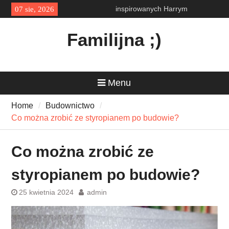
Skip
Obóz militarny dla dzieci –
07 sie, 2026
to
alternatywa dla tradycyjnych
content
wakacji
Familijna ;)
Wszawica u dzieci – jak wybrać
odpowiedni preparat i
skutecznie pozbyć się
problemu?
Menu
Magia, przygoda i
niezapomniane wakacje –
Home
Budownictwo
odkryj świat kolonii
inspirowanych Harrym
Co można zrobić ze styropianem po budowie?
Potterem
Co można zrobić ze
styropianem po budowie?
25 kwietnia 2024
admin