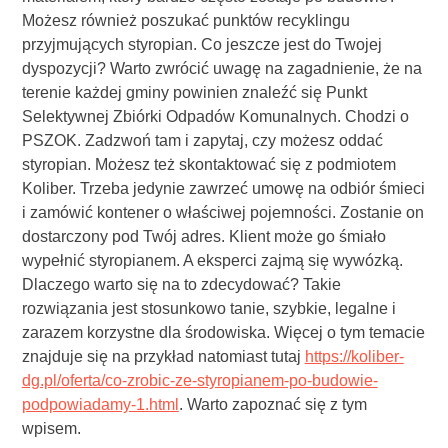
Możesz również poszukać punktów recyklingu
przyjmujących styropian. Co jeszcze jest do Twojej
dyspozycji? Warto zwrócić uwagę na zagadnienie, że na
terenie każdej gminy powinien znaleźć się Punkt
Selektywnej Zbiórki Odpadów Komunalnych. Chodzi o
PSZOK. Zadzwoń tam i zapytaj, czy możesz oddać
styropian. Możesz też skontaktować się z podmiotem
Koliber. Trzeba jedynie zawrzeć umowę na odbiór śmieci
i zamówić kontener o właściwej pojemności. Zostanie on
dostarczony pod Twój adres. Klient może go śmiało
wypełnić styropianem. A eksperci zajmą się wywózką.
Dlaczego warto się na to zdecydować? Takie
rozwiązania jest stosunkowo tanie, szybkie, legalne i
zarazem korzystne dla środowiska. Więcej o tym temacie
znajduje się na przykład natomiast tutaj
https://koliber-
dg.pl/oferta/co-zrobic-ze-styropianem-po-budowie-
podpowiadamy-1.html
. Warto zapoznać się z tym
wpisem.