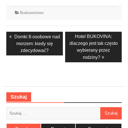
Budownictwo
Nawigacja
Previous
Next
Hotel BUKOVINA:
Domki 8-osobowe nad
wpisu
post:
post:
dlaczego jest tak często
morzem: kiedy się
wybierany przez
zdecydować?
rodziny?
Szukaj
Szukaj: