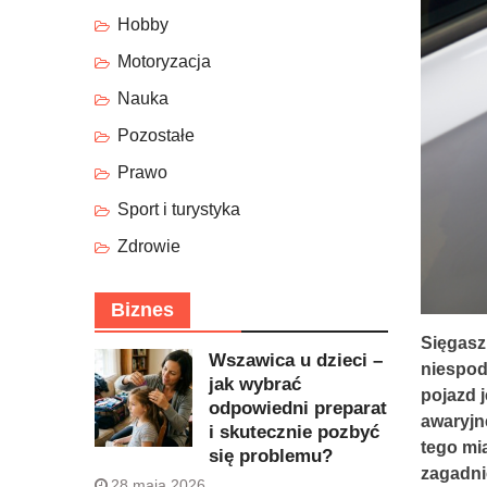
Hobby
Motoryzacja
Nauka
Pozostałe
Prawo
Sport i turystyka
Zdrowie
Biznes
Sięgasz
Wszawica u dzieci –
niespodz
jak wybrać
pojazd j
odpowiedni preparat
awaryjn
i skutecznie pozbyć
tego mi
się problemu?
zagadni
28 maja 2026