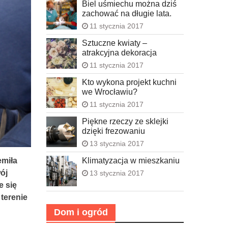
Biel uśmiechu można dziś
zachować na długie lata.
11 stycznia 2017
Sztuczne kwiaty –
atrakcyjna dekoracja
11 stycznia 2017
Kto wykona projekt kuchni
we Wrocławiu?
11 stycznia 2017
Piękne rzeczy ze sklejki
dzięki frezowaniu
13 stycznia 2017
Klimatyzacja w mieszkaniu
emiła
ój
13 stycznia 2017
e się
terenie
Dom i ogród