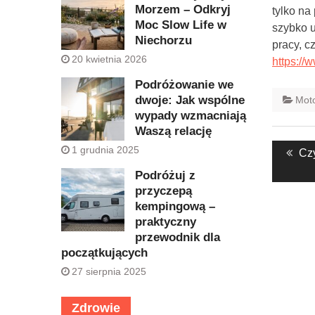
Morzem – Odkryj
tylko na
Moc Slow Life w
szybko u
Niechorzu
pracy, c
20 kwietnia 2026
https://
Podróżowanie we
dwoje: Jak wspólne
Moto
wypady wzmacniają
Waszą relację
Nawig
1 grudnia 2025
Pre
Czy
wpisu
pos
Podróżuj z
przyczepą
kempingową –
praktyczny
przewodnik dla
początkujących
27 sierpnia 2025
Zdrowie