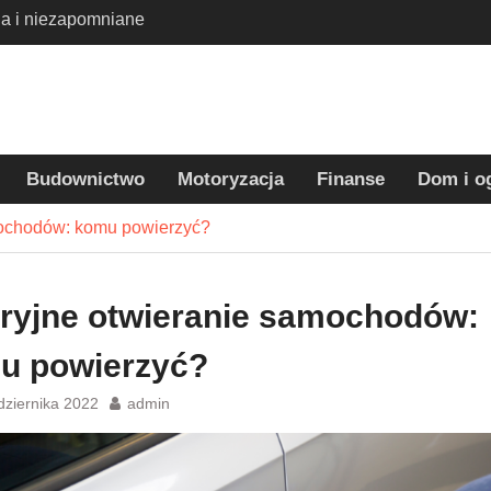
j świat kolonii
 Harrym Potterem
dla dzieci –
 tradycyjnych wakacji
eci – jak wybrać
parat i skutecznie
oblemu?
Budownictwo
Motoryzacja
Finanse
Dom i o
ochodów: komu powierzyć?
ryjne otwieranie samochodów:
u powierzyć?
dziernika 2022
admin