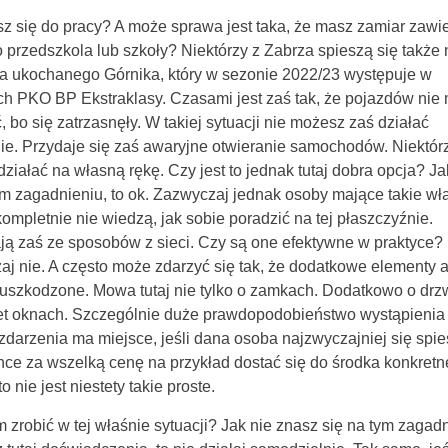
z się do pracy? A może sprawa jest taka, że masz zamiar zawi
o przedszkola lub szkoły? Niektórzy z Zabrza spieszą się także 
a ukochanego Górnika, który w sezonie 2022/23 występuje w
h PKO BP Ekstraklasy. Czasami jest zaś tak, że pojazdów nie
, bo się zatrzasnęły. W takiej sytuacji nie możesz zaś działać
e. Przydaje się zaś awaryjne otwieranie samochodów. Niektór
działać na własną rękę. Czy jest to jednak tutaj dobra opcja? J
ym zagadnieniu, to ok. Zazwyczaj jednak osoby mające takie wł
kompletnie nie wiedzą, jak sobie poradzić na tej płaszczyźnie.
ją zaś ze sposobów z sieci. Czy są one efektywne w praktyce?
j nie. A często może zdarzyć się tak, że dodatkowe elementy 
uszkodzone. Mowa tutaj nie tylko o zamkach. Dodatkowo o drz
et oknach. Szczególnie duże prawdopodobieństwo wystąpienia 
zdarzenia ma miejsce, jeśli dana osoba najzwyczajniej się spie
ce za wszelką cenę na przykład dostać się do środka konkret
o nie jest niestety takie proste.
 zrobić w tej właśnie sytuacji? Jak nie znasz się na tym zagadn