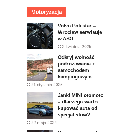
Motoryzacja
Volvo Polestar –
Wrocław serwisuje
w ASO
2 kwietnia 2025
Odkryj wolność
podróżowania z
samochodem
kempingowym
21 stycznia 2025
Janki MINI otomoto
– dlaczego warto
kupować auta od
specjalistów?
22 maja 2024