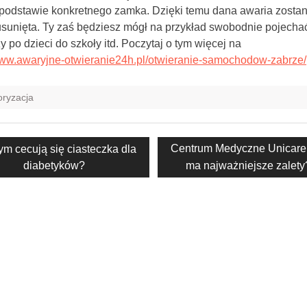
 podstawie konkretnego zamka. Dzięki temu dana awaria zostan
sunięta. Ty zaś będziesz mógł na przykład swobodnie pojecha
zy po dzieci do szkoły itd. Poczytaj o tym więcej na
www.awaryjne-otwieranie24h.pl/otwieranie-samochodow-zabrze/
ryzacja
acja
vious
Next
Centrum Medyczne Unicare:
m cecują się ciasteczka dla
t:
post:
diabetyków?
ma najważniejsze zalety