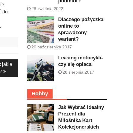
podmiot?
ie
28 kwietnia 2022
ć do
Dlaczego pożyczka
online to
.
sprawdzony
wariant?
20 października 2017
Leasing motocykli-
czy się opłaca
 jakie
?
28 sierpnia 2017
Hobby
Jak Wybrać Idealny
Prezent dla
Miłośnika Kart
Kolekcjonerskich