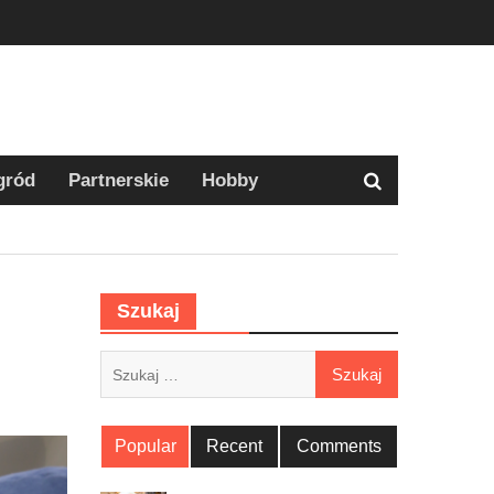
gród
Partnerskie
Hobby
Szukaj
Szukaj:
Popular
Recent
Comments