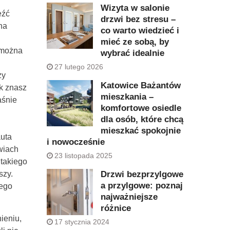
Wizyta w salonie
eźć
drzwi bez stresu –
na
co warto wiedzieć i
mieć ze sobą, by
 można
wybrać idealnie
27 lutego 2026
zy
Katowice Bażantów
ak znasz
mieszkania –
aśnie
komfortowe osiedle
dla osób, które chcą
mieszkać spokojnie
auta
i nowocześnie
wiach
23 listopada 2025
takiego
Drzwi bezprzylgowe
szy.
a przylgowe: poznaj
nego
najważniejsze
różnice
ieniu,
17 stycznia 2024