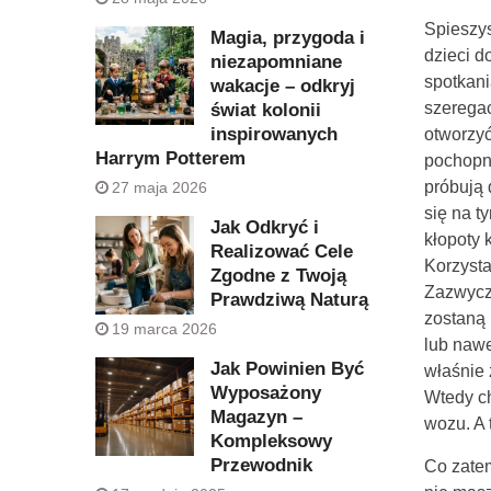
Spieszys
Magia, przygoda i
dzieci d
niezapomniane
spotkani
wakacje – odkryj
szeregac
świat kolonii
inspirowanych
otworzyć
Harrym Potterem
pochopni
próbują 
27 maja 2026
się na t
Jak Odkryć i
kłopoty 
Realizować Cele
Korzysta
Zgodne z Twoją
Zazwycza
Prawdziwą Naturą
zostaną 
19 marca 2026
lub naw
Jak Powinien Być
właśnie 
Wyposażony
Wtedy ch
Magazyn –
wozu. A t
Kompleksowy
Przewodnik
Co zatem