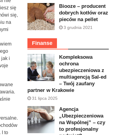
li nie
Biooze – producent
iesz się
dobrych kotłów oraz
ówi się,
pieców na pellet
iu na
3 grudnia 2021
nymi
Finanse
bowiem
cego
Kompleksowa
jak i
ochrona
woje
ubezpieczeniowa z
multiagencją Sal-ed
– Twój zaufany
zowane
partner w Krakowie
awaria.
31 lipca 2025
aśnie
Agencja
„Ubezpieczeniowa
wersalne.
na Wspólnej” – czy
mochodów
to profesjonalny
I to