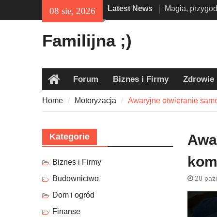
wakacje – odkry
Skip
Latest News
08 sie, 2026
inspirowanych
to
Obóz militarny 
content
Familijna ;)
alternatywa dla
Wszawica u dzi
odpowiedni pre
pozbyć się pr
Forum
Biznes i Firmy
Zdrowie
Home
Home
Motoryzacja
Awaryjne otwieranie sam
Kategorie
Awa
kom
Biznes i Firmy
Budownictwo
28 paź
Dom i ogród
Finanse