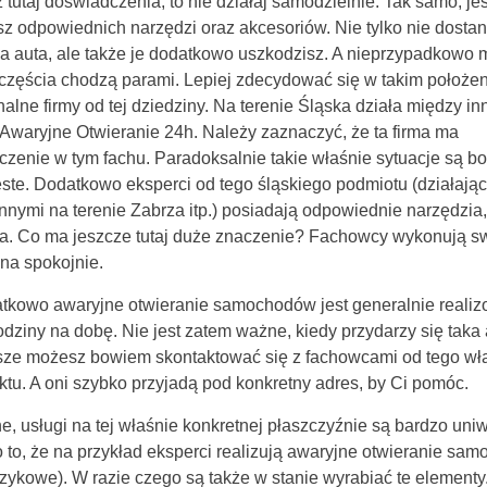
 tutaj doświadczenia, to nie działaj samodzielnie. Tak samo, jeś
z odpowiednich narzędzi oraz akcesoriów. Nie tylko nie dostan
a auta, ale także je dodatkowo uszkodzisz. A nieprzypadkowo m
częścia chodzą parami. Lepiej zdecydować się w takim położen
nalne firmy od tej dziedziny. Na terenie Śląska działa między in
Awaryjne Otwieranie 24h. Należy zaznaczyć, że ta firma ma
zenie w tym fachu. Paradoksalnie takie właśnie sytuacje są 
ste. Dodatkowo eksperci od tego śląskiego podmiotu (działają
nnymi na terenie Zabrza itp.) posiadają odpowiednie narzędzia, 
ia. Co ma jeszcze tutaj duże znaczenie? Fachowcy wykonują s
na spokojnie.
tkowo awaryjne otwieranie samochodów jest generalnie reali
odziny na dobę. Nie jest zatem ważne, kiedy przydarzy się taka 
ze możesz bowiem skontaktować się z fachowcami od tego wł
ktu. A oni szybko przyjadą pod konkretny adres, by Ci pomóc.
, usługi na tej właśnie konkretnej płaszczyźnie są bardzo uni
 to, że na przykład eksperci realizują awaryjne otwieranie sa
zykowe). W razie czego są także w stanie wyrabiać te elementy. 