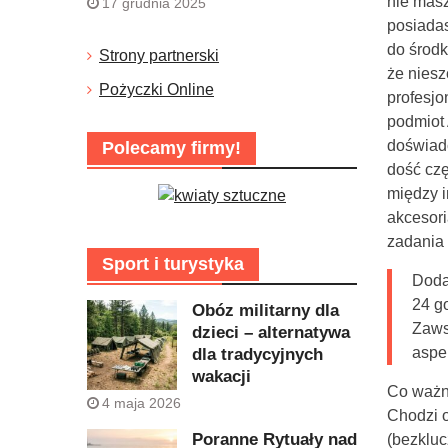
nie masz
17 grudnia 2025
posiadas
do środk
Strony partnerski
że niesz
Pożyczki Online
profesjo
podmiot 
doświadc
Polecamy firmy!
dość czę
między i
akcesor
zadania 
Sport i turystyka
Doda
24 g
Obóz militarny dla
Zaws
dzieci – alternatywa
aspe
dla tradycyjnych
wakacji
Co ważne
4 maja 2026
Chodzi o
Poranne Rytuały nad
(bezkluc