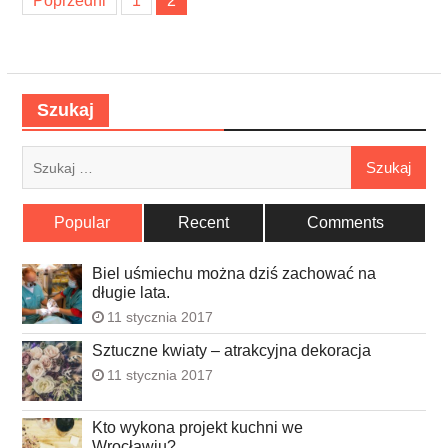
Poprzedni
1
2
po
wpisach
Szukaj
Szukaj:
Popular
Recent
Comments
Biel uśmiechu można dziś zachować na
długie lata.
11 stycznia 2017
Sztuczne kwiaty – atrakcyjna dekoracja
11 stycznia 2017
Kto wykona projekt kuchni we
Wrocławiu?