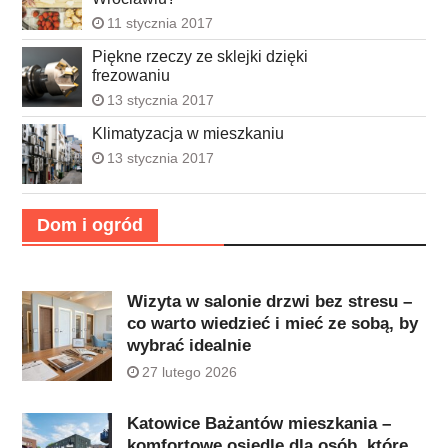
11 stycznia 2017
Piękne rzeczy ze sklejki dzięki
frezowaniu
13 stycznia 2017
Klimatyzacja w mieszkaniu
13 stycznia 2017
Dom i ogród
Wizyta w salonie drzwi bez stresu –
co warto wiedzieć i mieć ze sobą, by
wybrać idealnie
27 lutego 2026
Katowice Bażantów mieszkania –
komfortowe osiedle dla osób, które